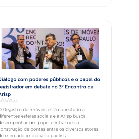
Diálogo com poderes públicos e o papel do
registrador em debate no 3º Encontro da
Arisp
16/06/2023
O Registro de Imóveis está conectado a
diferentes esferas sociais e a Arisp busca
desempenhar um papel central nessa
construção de pontes entre os diversos atores
do mercado imobiliário paulista.