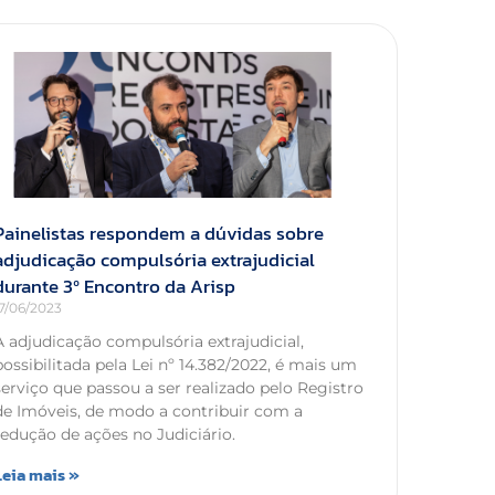
Painelistas respondem a dúvidas sobre
adjudicação compulsória extrajudicial
durante 3º Encontro da Arisp
17/06/2023
A adjudicação compulsória extrajudicial,
possibilitada pela Lei nº 14.382/2022, é mais um
serviço que passou a ser realizado pelo Registro
de Imóveis, de modo a contribuir com a
redução de ações no Judiciário.
Leia mais »