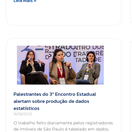
Leia mais »
Palestrantes do 3º Encontro Estadual
alertam sobre produção de dados
estatísticos
16/06/2023
O trabalho feito diariamente pelos registradores
de imóveis de São Paulo é tabelado em dados,