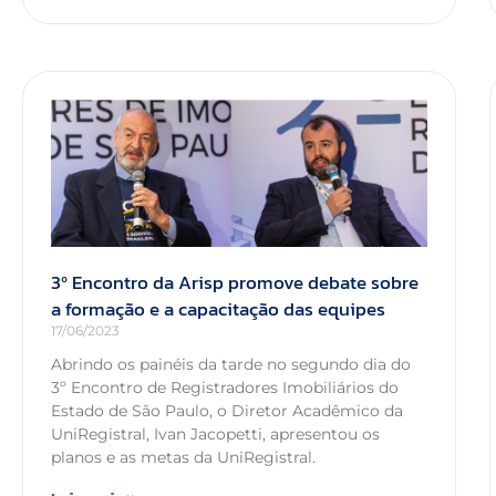
3º Encontro da Arisp promove debate sobre
a formação e a capacitação das equipes
17/06/2023
Abrindo os painéis da tarde no segundo dia do
3º Encontro de Registradores Imobiliários do
Estado de São Paulo, o Diretor Acadêmico da
UniRegistral, Ivan Jacopetti, apresentou os
planos e as metas da UniRegistral.