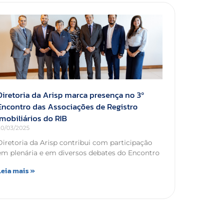
Diretoria da Arisp marca presença no 3º
Encontro das Associações de Registro
Imobiliários do RIB
20/03/2025
Diretoria da Arisp contribui com participação
em plenária e em diversos debates do Encontro
Leia mais »