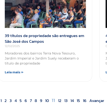
39 títulos de propriedade são entregues em
São José dos Campos
12/02/2025
Moradores dos bairros Terra Nova Tesouro,
Jardim Imperial e Jardim Suely receberam o
título de propriedade
Leia mais »
1
2
3
4
5
6
7
8
9
10
12
13
14
15
16
Avançar
11