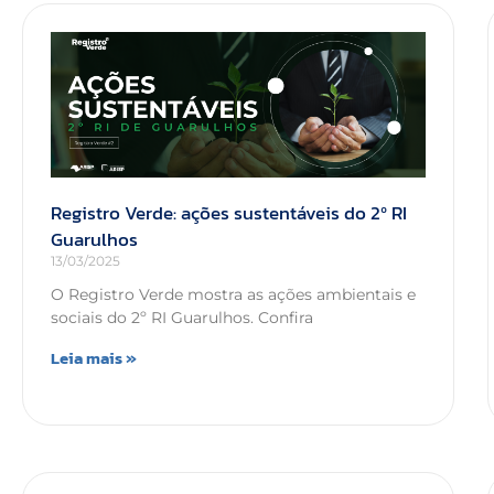
Registro Verde: ações sustentáveis do 2º RI
Guarulhos
13/03/2025
O Registro Verde mostra as ações ambientais e
sociais do 2º RI Guarulhos. Confira
Leia mais »