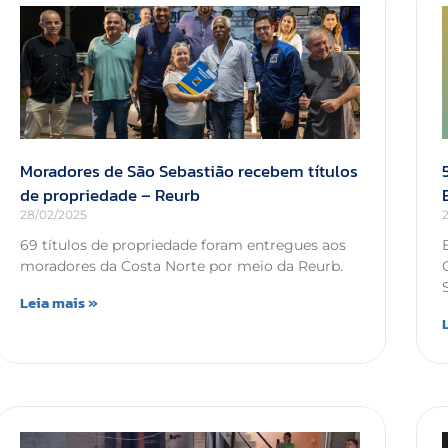
Moradores de São Sebastião recebem títulos
de propriedade – Reurb
28/02/2025
69 títulos de propriedade foram entregues aos
moradores da Costa Norte por meio da Reurb.
Leia mais »