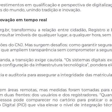
estimentos em qualificação e perspectiva de digitaliza
os do mundo, unindo tradição e inovação.
inovação em tempo real
l.org.br, transformou a relação entre cidadão, Registro e
consultar imóveis de qualquer lugar, a qualquer hora, se
ções do CNJ. Mas surgem desafios: como garantir seguran
as que ampliem transparência sem comprometer a segur
anda, a transição exige cautela. “Os sistemas digitais 
configuração da infraestrutura tecnológica”, pondera el
 e auditoria para assegurar a integridade das matrícul
te em áreas remotas, mas medidas foram tomadas para 
em duas frentes: dos usuários e dos registradores. “Qua
a pessoa pode comparecer no cartório para praticar o
igital (PID) que visa elevar o nível de integração técn