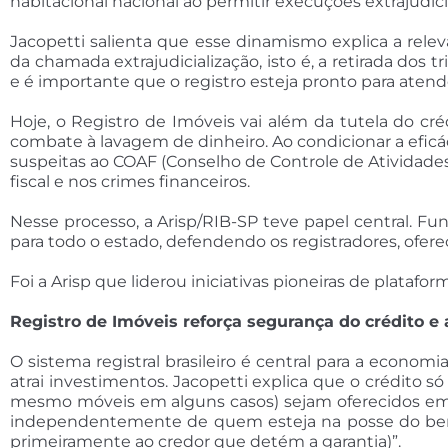
habitacional nacional ao permitir execuções extrajudici
Jacopetti salienta que esse dinamismo explica a rele
da chamada extrajudicialização, isto é, a retirada dos 
e é importante que o registro esteja pronto para atendê-
Hoje, o Registro de Imóveis vai além da tutela do cré
combate à lavagem de dinheiro. Ao condicionar a eficá
suspeitas ao COAF (Conselho de Controle de Atividades
fiscal e nos crimes financeiros.
Nesse processo, a Arisp/RIB-SP teve papel central. Fu
para todo o estado, defendendo os registradores, ofer
Foi a Arisp que liderou iniciativas pioneiras de platafo
Registro de Imóveis reforça segurança do crédito e 
O sistema registral brasileiro é central para a economia
atrai investimentos. Jacopetti explica que o crédito s
mesmo móveis em alguns casos) sejam oferecidos em gar
independentemente de quem esteja na posse do bem) e
primeiramente ao credor que detém a garantia)”.