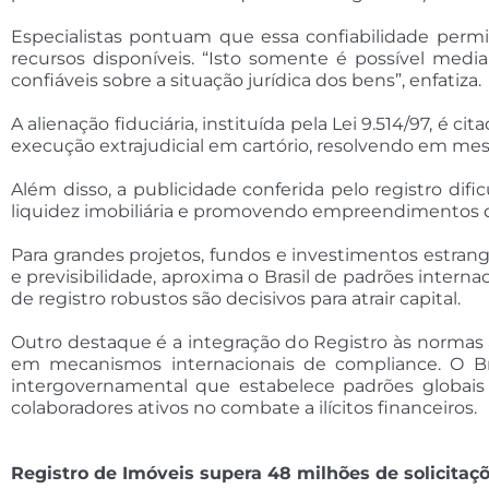
Especialistas pontuam que essa confiabilidade permi
recursos disponíveis. “Isto somente é possível med
confiáveis sobre a situação jurídica dos bens”, enfatiza.
A alienação fiduciária, instituída pela Lei 9.514/97, é 
execução extrajudicial em cartório, resolvendo em mese
Além disso, a publicidade conferida pelo registro di
liquidez imobiliária e promovendo empreendimentos d
Para grandes projetos, fundos e investimentos estrangei
e previsibilidade, aproxima o Brasil de padrões inter
de registro robustos são decisivos para atrair capital.
Outro destaque é a integração do Registro às normas 
em mecanismos internacionais de compliance. O Bras
intergovernamental que estabelece padrões globais 
colaboradores ativos no combate a ilícitos financeiros.
Registro de Imóveis supera 48 milhões de solicitaçõ