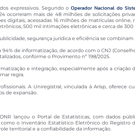
Operador Nacional do Sist
dados expressivos. Segundo o
4 ocorreram mais de 48 milhões de solicitações privad
s digitais, acessadas 16 milhões de matrículas online, 
etrônicos, 500 mil intimações eletrônicas e cerca de 300
icidade, segurança jurídica e eficiência se combinam 
com 94% de informatização, de acordo com o CNJ (Conselho
italizados, conforme o Provimento nº 198/2025.
formatização e integração, especialmente após a criaçã
rnar regra.
issionais. A Uniregistral, vinculada à Arisp, oferece c
os de expansão.
NR lançou o Portal de Estatísticas, com dados públic
mo o Inventário Estatístico Eletrônico do Registro de
le territorial e a confiabilidade da informação.