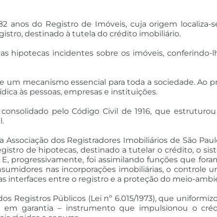
 182 anos do Registro de Imóveis, cuja origem localiza
stro, destinado à tutela do crédito imobiliário.
das hipotecas incidentes sobre os imóveis, conferindo-
r-se um mecanismo essencial para toda a sociedade. Ao p
ídica às pessoas, empresas e instituições.
 consolidado pelo Código Civil de 1916, que estrutur
.
Associação dos Registradores Imobiliários de São Paulo
egistro de hipotecas, destinado a tutelar o crédito, o s
. E, progressivamente, foi assimilando funções que fo
sumidores nas incorporações imobiliárias, o controle u
s interfaces entre o registro e a proteção do meio-ambi
dos Registros Públicos (Lei nº 6.015/1973), que uniformi
ária em garantia – instrumento que impulsionou o cré