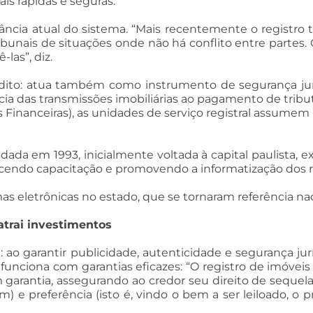
ais rápidas e seguras.
vância atual do sistema. “Mais recentemente o registro
tribunais de situações onde não há conflito entre partes.
las”, diz.
dito: atua também como instrumento de segurança jurídi
cia das transmissões imobiliárias ao pagamento de tribu
 Financeiras), as unidades de serviço registral assumem 
ndada em 1993, inicialmente voltada à capital paulista,
ecendo capacitação e promovendo a informatização dos r
rmas eletrônicas no estado, que se tornaram referência nac
atrai investimentos
: ao garantir publicidade, autenticidade e segurança jurí
ó funciona com garantias eficazes: “O registro de imóve
antia, assegurando ao credor seu direito de sequela (is
 preferência (isto é, vindo o bem a ser leiloado, o 