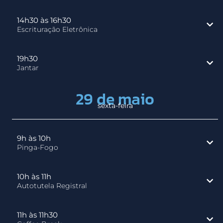
14h30 às 16h30
Escrituração Eletrônica
19h30
Jantar
29 de maio
sexta-feira
9h às 10h
Pinga-Fogo
10h às 11h
Autotutela Registral
11h às 11h30