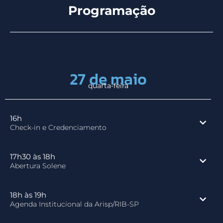
Programação
27 de maio
quarta-feira
16h
Check-in e Credenciamento
17h30 às 18h
Abertura Solene
18h às 19h
Agenda Institucional da Arisp/RIB-SP