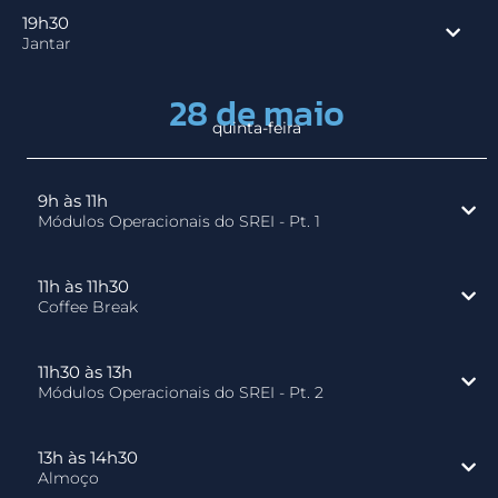
19h30
Jantar
28 de maio
quinta-feira
9h às 11h
Módulos Operacionais do SREI - Pt. 1
11h às 11h30
Coffee Break
11h30 às 13h
Módulos Operacionais do SREI - Pt. 2
13h às 14h30
Almoço