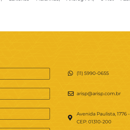
(11) 5990-0655
arisp@arisp.com.br
Avenida Paulista, 1776 -
CEP: 01310-200