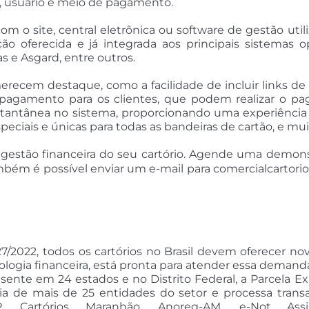
o, usuário e meio de pagamento.
m o site, central eletrônica ou software de gestão utili
o oferecida e já integrada aos principais sistemas op
as e Asgard, entre outros.
merecem destaque, como a facilidade de incluir links 
e pagamento para os clientes, que podem realizar o p
tantânea no sistema, proporcionando uma experiência ai
iais e únicas para todas as bandeiras de cartão, e mui
estão financeira do seu cartório. Agende uma demonstr
mbém é possível enviar um e-mail para comercialcartor
27/2022, todos os cartórios no Brasil devem oferecer 
nologia financeira, está pronta para atender essa dema
ente em 24 estados e no Distrito Federal, a Parcela E
ria de mais de 25 entidades do setor e processa transa
, Cartórios Maranhão, Anoreg-AM, e-Not Assin