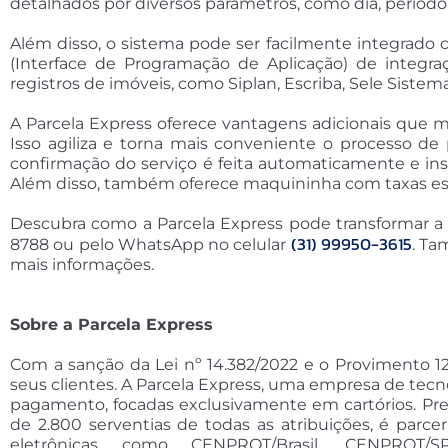
detalhados por diversos parâmetros, como dia, períod
Além disso, o sistema pode ser facilmente integrado co
(Interface de Programação de Aplicação) de integraçã
registros de imóveis, como Siplan, Escriba, Sele Sistem
A Parcela Express oferece vantagens adicionais que 
Isso agiliza e torna mais conveniente o processo d
confirmação do serviço é feita automaticamente e ins
Além disso, também oferece maquininha com taxas espec
Descubra como a Parcela Express pode transformar a g
(31) 99950-3615
8788 ou pelo WhatsApp no celular
. Ta
mais informações.
Sobre a Parcela Express
Com a sanção da Lei nº 14.382/2022 e o Provimento 1
seus clientes. A Parcela Express, uma empresa de tec
pagamento, focadas exclusivamente em cartórios. Pres
de 2.800 serventias de todas as atribuições, é parce
eletrônicas como CENPROT/Brasil, CENPROT/SP