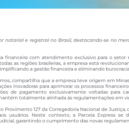
r notarial e registral no Brasil, destacando-se no me
 financeira com atendimento exclusivo para o setor n
odas as regiões brasileiras, a empresa está revolucion
, simplificando a gestão financeira e eliminando burocraci
emos, compartilha que a empresa teve origem em Minas 
ões inovadoras para aprimorar os processos financeiro
ões de pagamento exclusivamente voltadas para cart
 mantém totalmente alinhada às regulamentações em vi
do Provimento 127 da Corregedoria Nacional de Justiça, o
os usuários. Neste contexto, a Parcela Express se d
udicial, garantindo o cumprimento das novas regulament