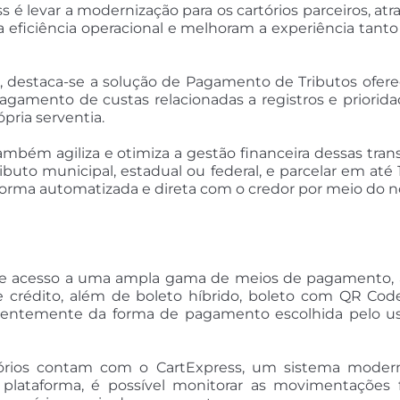
é levar a modernização para os cartórios parceiros, atr
 eficiência operacional e melhoram a experiência tanto
o, destaca-se a solução de Pagamento de Tributos ofer
 pagamento de custas relacionadas a registros e priori
pria serventia.
mbém agiliza e otimiza a gestão financeira dessas transa
to municipal, estadual ou federal, e parcelar em até 1
forma automatizada e direta com o credor por meio do n
quire acesso a uma ampla gama de meios de pagamento,
 crédito, além de boleto híbrido, boleto com QR Code
ndentemente da forma de pagamento escolhida pelo usu
cartórios contam com o CartExpress, um sistema moder
plataforma, é possível monitorar as movimentações fi