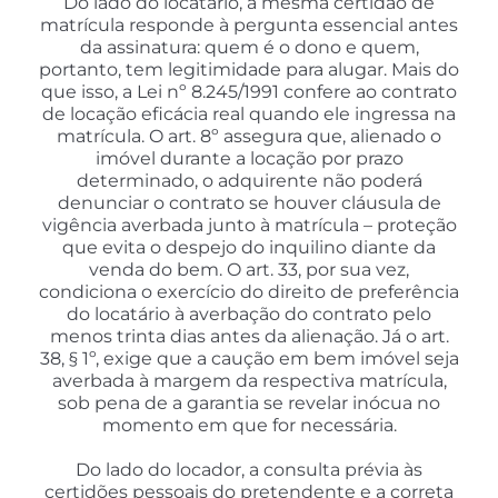
Do lado do locatário, a mesma certidão de
matrícula responde à pergunta essencial antes
da assinatura: quem é o dono e quem,
portanto, tem legitimidade para alugar. Mais do
que isso, a Lei nº 8.245/1991 confere ao contrato
de locação eficácia real quando ele ingressa na
matrícula. O art. 8º assegura que, alienado o
imóvel durante a locação por prazo
determinado, o adquirente não poderá
denunciar o contrato se houver cláusula de
vigência averbada junto à matrícula – proteção
que evita o despejo do inquilino diante da
venda do bem. O art. 33, por sua vez,
condiciona o exercício do direito de preferência
do locatário à averbação do contrato pelo
menos trinta dias antes da alienação. Já o art.
38, § 1º, exige que a caução em bem imóvel seja
averbada à margem da respectiva matrícula,
sob pena de a garantia se revelar inócua no
momento em que for necessária.
Do lado do locador, a consulta prévia às
certidões pessoais do pretendente e a correta