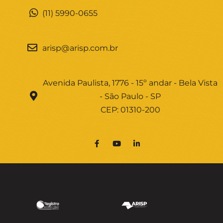
(11) 5990-0655
arisp@arisp.com.br
Avenida Paulista, 1776 - 15º andar - Bela Vista
- São Paulo - SP
CEP: 01310-200