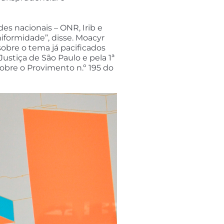
s nacionais – ONR, Irib e
formidade”, disse. Moacyr
sobre o tema já pacificados
ustiça de São Paulo e pela 1ª
obre o Provimento n.º 195 do