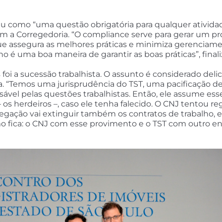
u como “uma questão obrigatória para qualquer atividade 
com a Corregedoria. “O compliance serve para gerar um 
 assegura as melhores práticas e minimiza gerenciament
o é uma boa maneira de garantir as boas práticas”, finali
foi a sucessão trabalhista. O assunto é considerado deli
. “Temos uma jurisprudência do TST, uma pacificação d
sável pelas questões trabalhistas. Então, ele assume ess
 – os herdeiros –, caso ele tenha falecido. O CNJ tentou r
legação vai extinguir também os contratos de trabalho, e
como fica: o CNJ com esse provimento e o TST com outro