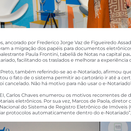
, ancorado por Frederico Jorge Vaz de Figueiredo Assad,
ateram a migração dos papéis para documentos eletrônico
alestrante Paula Frontini, tabeliã de Notas na capital pa
riado, facilitando os traslados e melhorar a experiência 
 Preto, também referindo-se ao e-Notariado, afirmou que
ou o fato de o sistema permitir ao cartorário ir até a cert
foi cancelado. Não há motivo para não usar o e-Notariado
I, Carlos Chaves enumerou os motivos recorrentes de de
tariais eletrônicos. Por sua vez, Marcos de Paola, direto
 Nacional do Sistema de Registro Eletrônico de Imóveis 
riar protocolos automaticamente dentro do e-Notariado”,