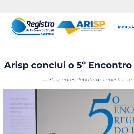
Instituci
Arisp conclui o 5º Encontr
Participantes debateram questões té