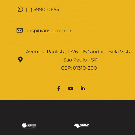
(11) 5990-0655
arisp@arisp.com.br
Avenida Paulista, 1776 - 15º andar - Bela Vista
- São Paulo - SP
CEP: 01310-200