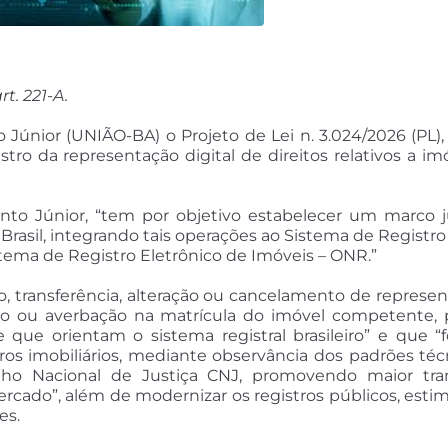
rt. 221-A.
únior (UNIÃO-BA) o Projeto de Lei n. 3.024/2026 (PL), 
gistro da representação digital de direitos relativos a 
to Júnior, “tem por objetivo estabelecer um marco ju
o Brasil, integrando tais operações ao Sistema de Registro
ema de Registro Eletrônico de Imóveis – ONR.”
, transferência, alteração ou cancelamento de represent
o ou averbação na matrícula do imóvel competente, p
e que orientam o sistema registral brasileiro” e que “
ros imobiliários, mediante observância dos padrões téc
o Nacional de Justiça CNJ, promovendo maior transp
rcado”, além de modernizar os registros públicos, estim
es.