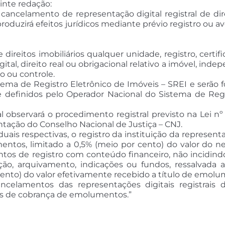
inte redação:
ou cancelamento de representação digital registral de dire
 produzirá efeitos jurídicos mediante prévio registro ou 
 direitos imobiliários qualquer unidade, registro, certif
ital, direito real ou obrigacional relativo a imóvel, i
ão ou controle.
stema de Registro Eletrônico de Imóveis – SREI e serão 
e definidos pelo Operador Nacional do Sistema de Regi
ral observará o procedimento registral previsto na Lei 
tação do Conselho Nacional de Justiça – CNJ.
uais respectivas, o registro da instituição da representa
entos, limitado a 0,5% (meio por cento) do valor do ne
ntos de registro com conteúdo financeiro, não incidind
tação, arquivamento, indicações ou fundos, ressalvada 
r cento) do valor efetivamente recebido a título de emol
ncelamentos das representações digitais registrais de
ns de cobrança de emolumentos.”