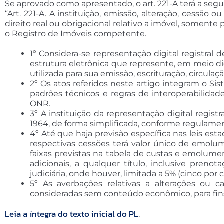
Se aprovado como apresentado, o art. 221-A terá a segu
“Art. 221-A. A instituição, emissão, alteração, cessão 
direito real ou obrigacional relativo a imóvel, somente
o Registro de Imóveis competente.
1º Considera-se representação digital registral de
estrutura eletrônica que represente, em meio dig
utilizada para sua emissão, escrituração, circulaç
2º Os atos referidos neste artigo integram o Si
padrões técnicos e regras de interoperabilidad
ONR.
3º A instituição da representação digital regist
1964, de forma simplificada, conforme regulamen
4º Até que haja previsão específica nas leis estad
respectivas cessões terá valor único de emolum
faixas previstas na tabela de custas e emolume
adicionais, a qualquer título, inclusive preno
judiciária, onde houver, limitada a 5% (cinco po
5º As averbações relativas a alterações ou ca
consideradas sem conteúdo econômico, para fi
Leia a íntegra do texto inicial do PL
.