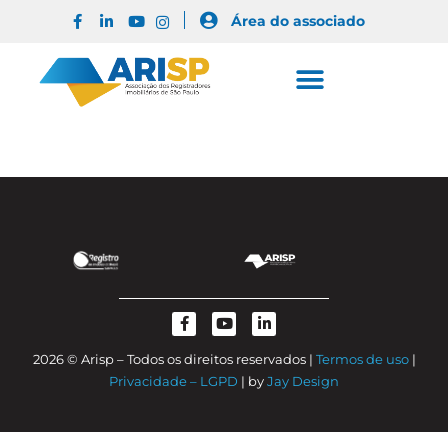
Área do associado
2026 © Arisp – Todos os direitos reservados |
Termos de uso
|
Privacidade – LGPD
| by
Jay Design