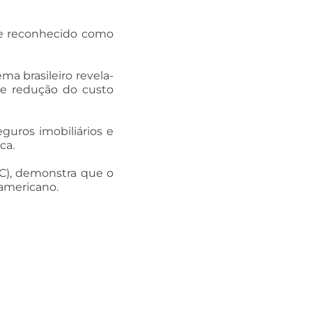
nte reconhecido como
a brasileiro revela-
s e redução do custo
guros imobiliários e
ca.
(SC), demonstra que o
-americano.