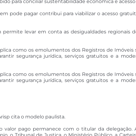
ebido para conciliar sustentabilidade econômica e acesso 
em pode pagar contribui para viabilizar o acesso gratu
m permite levar em conta as desigualdades regionais d
xplica como os emolumentos dos Registros de Imóveis sã
arantir segurança jurídica, serviços gratuitos e a mod
xplica como os emolumentos dos Registros de Imóveis sã
arantir segurança jurídica, serviços gratuitos e a mod
risp cita o modelo paulista.
 valor pago permanece com o titular da delegação. A
o, o Tribunal de Justiça, o Ministério Público, a Cartei