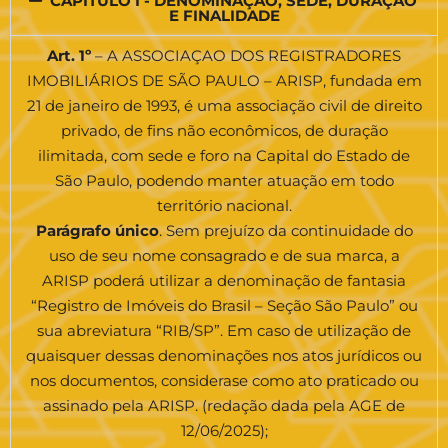
CAPÍTULO I - DENOMINAÇÃO, SEDE, DURAÇÃO
E FINALIDADE
Art. 1º
– A ASSOCIAÇAO DOS REGISTRADORES
IMOBILIÁRIOS DE SÃO PAULO – ARISP, fundada em
21 de janeiro de 1993, é uma associação civil de direito
privado, de fins não econômicos, de duração
ilimitada, com sede e foro na Capital do Estado de
São Paulo, podendo manter atuação em todo
território nacional.
Parágrafo único
. Sem prejuízo da continuidade do
uso de seu nome consagrado e de sua marca, a
ARISP poderá utilizar a denominação de fantasia
“Registro de Imóveis do Brasil – Seção São Paulo” ou
sua abreviatura “RIB/SP”. Em caso de utilização de
quaisquer dessas denominações nos atos jurídicos ou
nos documentos, considerase como ato praticado ou
assinado pela ARISP. (redação dada pela AGE de
12/06/2025);