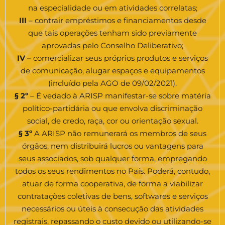
na especialidade ou em atividades correlatas;
III
– contrair empréstimos e financiamentos desde
que tais operações tenham sido previamente
aprovadas pelo Conselho Deliberativo;
IV
– comercializar seus próprios produtos e serviços
de comunicação, alugar espaços e equipamentos
(incluído pela AGO de 09/02/2021).
§ 2º
– É vedado à ARISP manifestar-se sobre matéria
político-partidária ou que envolva discriminação
social, de credo, raça, cor ou orientação sexual.
§ 3º
A ARISP não remunerará os membros de seus
órgãos, nem distribuirá lucros ou vantagens para
seus associados, sob qualquer forma, empregando
todos os seus rendimentos no País. Poderá, contudo,
atuar de forma cooperativa, de forma a viabilizar
contratações coletivas de bens, softwares e serviços
necessários ou úteis à consecução das atividades
registrais, repassando o custo devido ou utilizando-se