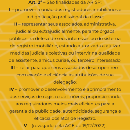
Art. 2º
– São finalidades da ARISP:
I
– promover a união dos registradores imobiliários e
a dignificação profissional da classe;
II
– representar seus associados, administrativa,
judicial ou extrajudicialmente, perante órgãos
públicos na defesa de seus interesses ou do sistema
de registro imobiliário, estando autorizada a ajuizar
medidas judiciais coletivas ou intervir na qualidade
de assistente, amicus curiae, ou terceiro interessado;
III
– zelar para que seus associados desempenhem
com exação e eficiência as atribuições de sua
delegação;
IV
– promover o desenvolvimento e aprimoramento
dos serviços de registro de imóveis, proporcionando
aos registradores meios mais eficientes para a
garantia da publicidade, autenticidade, segurança e
eficácia dos atos de Registro.
V
– (revogado pela AGE de 19/12/2022);