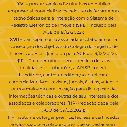
XVI
–
prestar serviços facultativos ao público
empresarial potencializados pelo uso de ferramentas
tecnológicas para a interação com o Sistema de
Registro Eletrônico de Imóveis (SREI) incluído pela
AGE de 19/12/2022);
XVII
–
participar como associada e colaborar com a
consecução dos objetivos do Colégio do Registro de
Imóveis do Brasil (incluído pela AGE de 19/12/2022).
§ 1º
– Para permitir o pleno exercício de suas
finalidades e atribuições, a ARISP poderá:
I
– editorar, contratar editoração, publicar e
comercializar livros, revistas, jornais, áudios, vídeos e
outros meios de comunicação para divulgação de
informações técnicas e outras de seu interesse e dos
associados e colaboradores. (NR) (redação dada pela
AGO de 09/02/2021);
II
– instituir e outorgar prêmios, láureas e certificados
aos associados e colaboradores que se destacaram