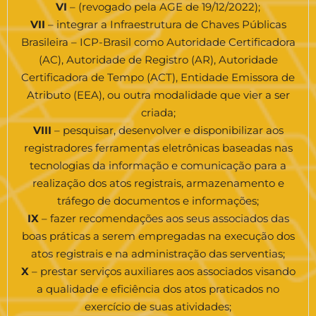
VI
– (revogado pela AGE de 19/12/2022);
VII
– integrar a Infraestrutura de Chaves Públicas
Brasileira – ICP-Brasil como Autoridade Certificadora
(AC), Autoridade de Registro (AR), Autoridade
Certificadora de Tempo (ACT), Entidade Emissora de
Atributo (EEA), ou outra modalidade que vier a ser
criada;
VIII
– pesquisar, desenvolver e disponibilizar aos
registradores ferramentas eletrônicas baseadas nas
tecnologias da informação e comunicação para a
realização dos atos registrais, armazenamento e
tráfego de documentos e informações;
IX
– fazer recomendações aos seus associados das
boas práticas a serem empregadas na execução dos
atos registrais e na administração das serventias;
X
– prestar serviços auxiliares aos associados visando
a qualidade e eficiência dos atos praticados no
exercício de suas atividades;