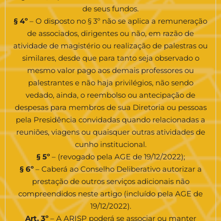
de seus fundos.
§ 4º
– O disposto no § 3º não se aplica a remuneração
de associados, dirigentes ou não, em razão de
atividade de magistério ou realização de palestras ou
similares, desde que para tanto seja observado o
mesmo valor pago aos demais professores ou
palestrantes e não haja privilégios, não sendo
vedado, ainda, o reembolso ou antecipação de
despesas para membros de sua Diretoria ou pessoas
pela Presidência convidadas quando relacionadas a
reuniões, viagens ou quaisquer outras atividades de
cunho institucional.
§ 5º
– (revogado pela AGE de 19/12/2022);
§ 6º
– Caberá ao Conselho Deliberativo autorizar a
prestação de outros serviços adicionais não
compreendidos neste artigo (incluído pela AGE de
19/12/2022).
Art. 3º
– A ARISP poderá se associar ou manter