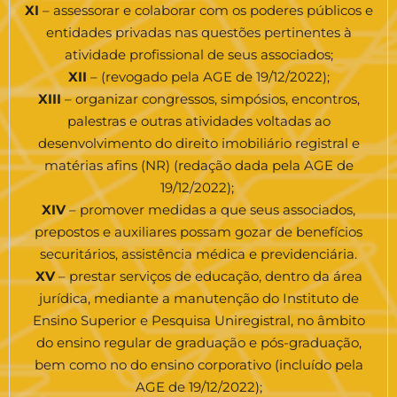
XI
– assessorar e colaborar com os poderes públicos e
entidades privadas nas questões pertinentes à
atividade profissional de seus associados;
XII
– (revogado pela AGE de 19/12/2022);
XIII
– organizar congressos, simpósios, encontros,
palestras e outras atividades voltadas ao
desenvolvimento do direito imobiliário registral e
matérias afins (NR) (redação dada pela AGE de
19/12/2022);
XIV
– promover medidas a que seus associados,
prepostos e auxiliares possam gozar de benefícios
securitários, assistência médica e previdenciária.
XV
– prestar serviços de educação, dentro da área
jurídica, mediante a manutenção do Instituto de
Ensino Superior e Pesquisa Uniregistral, no âmbito
do ensino regular de graduação e pós-graduação,
bem como no do ensino corporativo (incluído pela
AGE de 19/12/2022);