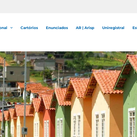
onal
Cartórios
Enunciados
AR | Arisp
Uniregistral
Es