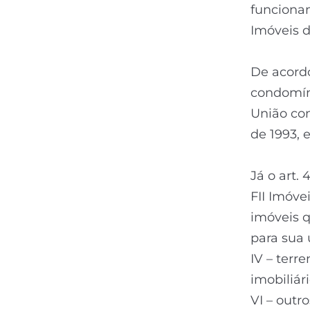
funcionam
Imóveis d
De acordo
condomín
União com
de 1993, 
Já o art.
FII Imóvei
imóveis 
para sua 
IV – terr
imobiliár
VI – outr