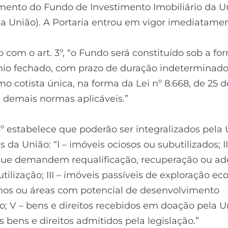
ento do Fundo de Investimento Imobiliário da Un
a União). A Portaria entrou em vigor imediatamen
 com o art. 3º, “o Fundo será constituído sob a fo
io fechado, com prazo de duração indeterminado
o cotista única, na forma da Lei nº 8.668, de 25 
e demais normas aplicáveis.”
 4º estabelece que poderão ser integralizados pela
s da União: “I – imóveis ociosos ou subutilizados; II
que demandem requalificação, recuperação ou a
utilização; III – imóveis passíveis de exploração e
enos ou áreas com potencial de desenvolvimento
io; V – bens e direitos recebidos em doação pela U
os bens e direitos admitidos pela legislação.”