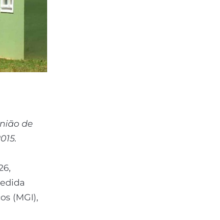
nião de
015.
26,
pedida
os (MGI),