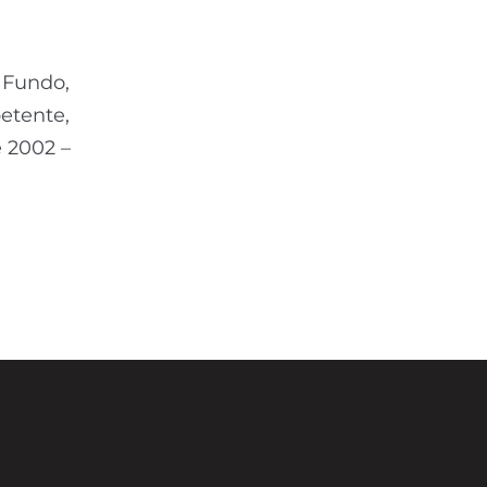
o Fundo,
etente,
e 2002 –