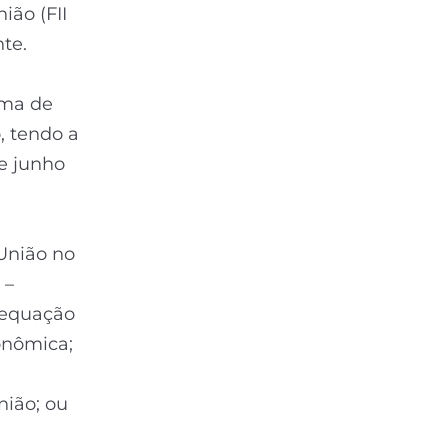
ião (FII
te.
rma de
, tendo a
de junho
 União no
 –
dequação
conômica;
nião; ou