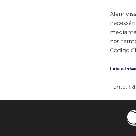
Além diss
necessári
mediante 
nos termo
Código Civ
Leia a ínte
Fonte: IRI