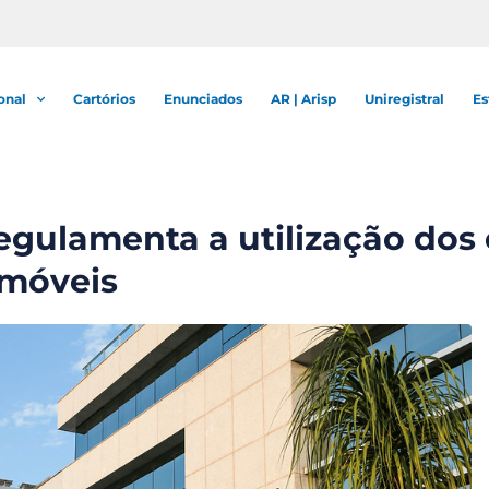
onal
Cartórios
Enunciados
AR | Arisp
Uniregistral
Es
egulamenta a utilização dos 
Imóveis