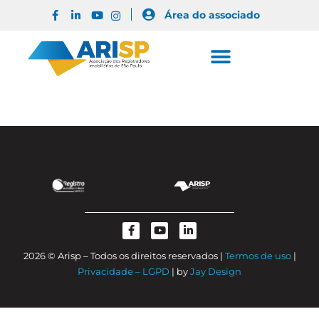
Área do associado
2026 © Arisp – Todos os direitos reservados |
Termos de uso
|
Privacidade – LGPD
| by
Jay Design