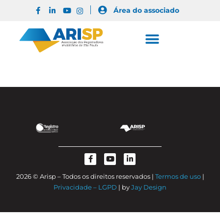
Área do associado
2026 © Arisp – Todos os direitos reservados |
Termos de uso
|
Privacidade – LGPD
| by
Jay Design