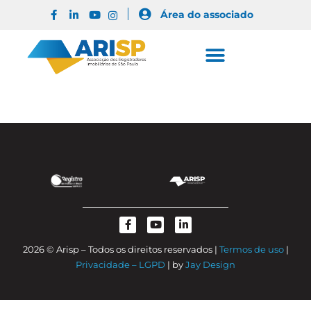
Área do associado
2026 © Arisp – Todos os direitos reservados |
Termos de uso
|
Privacidade – LGPD
| by
Jay Design