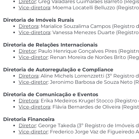
Diretor
: Greg Valadares Guimarães Barreto (Regi
Vice-diretora
: Moema Locatelli Belluzzo (Registr
Diretoria de Imóveis Rurais
Diretora
: Marialice Souzalima Campos (Registro 
Vice-diretora
: Vanessa Menezes Duarte (Registro
Diretoria de Relações Internacionais
Diretor
: Paulo Henrique Gonçalves Pires (Regist
Vice-diretor
: Renan Moreira de Norões Brito (Re
Diretoria de Autorregulação e Compliance
Diretora
: Aline Michels Lorrenzzetti (3º Registro
Vice-diretor
: Jeronimo Barbosa de Souza Neto (R
Diretoria de Comunicação e Eventos
Diretora
: Erika Medeiros Krugel Stocco (Registr
Vice-diretora
: Flávia Bernardes de Oliveira (Regi
Diretoria Financeira
Diretor
: George Takeda (3º Registro de Imóveis 
Vice-diretor
: Frederico Jorge Vaz de Figueiredo 