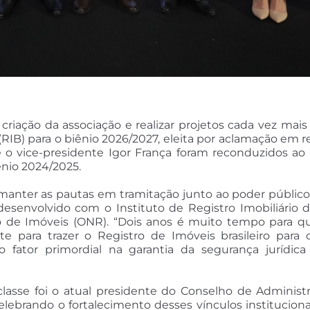
criação da associação e realizar projetos cada vez mais
(RIB) para o biênio 2026/2027, eleita por aclamação em r
 e o vice-presidente Igor França foram reconduzidos a
nio 2024/2025.
a manter as pautas em tramitação junto ao poder público
senvolvido com o Instituto de Registro Imobiliário do
o de Imóveis (ONR). “Dois anos é muito tempo para q
ara trazer o Registro de Imóveis brasileiro para o
 fator primordial na garantia da segurança jurídic
sse foi o atual presidente do Conselho de Administra
ebrando o fortalecimento desses vínculos institucionais