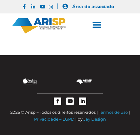
Área do associado
2026 © Arisp – Todos os direitos reservados |
Termos de uso
|
Privacidade – LGPD
| by
Jay Design