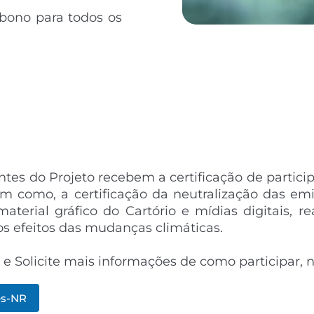
arbono para
todos os
antes do Projeto recebem a certificação de parti
em como, a certificação da neutralização das em
aterial gráfico do Cartório e mídias digitais,
re
os efeitos das mudanças
climáticas.
Solicite mais informações de como participar, no
es-NR