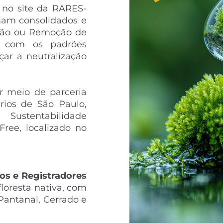
 no site da RARES-
jam consolidados e
ção ou Remoção de
e com os padrões
çar a neutralização
r meio de parceria
ários de São Paulo,
stentabilidade
ree, localizado no
ios e Registradores
loresta nativa, com
Pantanal, Cerrado e