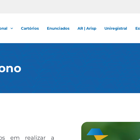
onal
Cartórios
Enunciados
AR | Arisp
Uniregistral
Es
bono
dos em realizar a