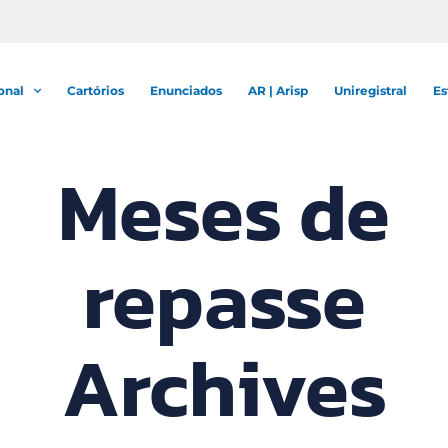
onal
Cartórios
Enunciados
AR | Arisp
Uniregistral
Es
Meses de
repasse
Archives