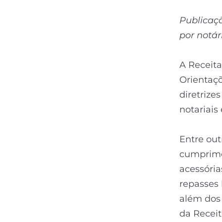
Publicaçã
por notár
A Receita
Orientaçõ
diretrize
notariais 
Entre out
cumprime
acessória
repasses 
além dos 
da Receit