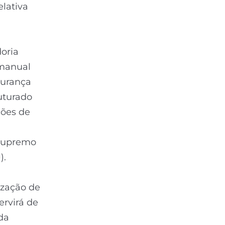
elativa
doria
 manual
gurança
ruturado
ções de
 Supremo
).
ização de
ervirá de
da