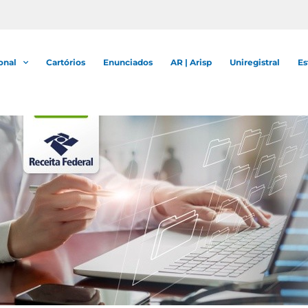
onal
Cartórios
Enunciados
AR | Arisp
Uniregistral
Es