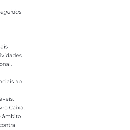
seguidas
pais
tividades
onal.
nciais ao
áveis,
vro Caixa,
o âmbito
contra