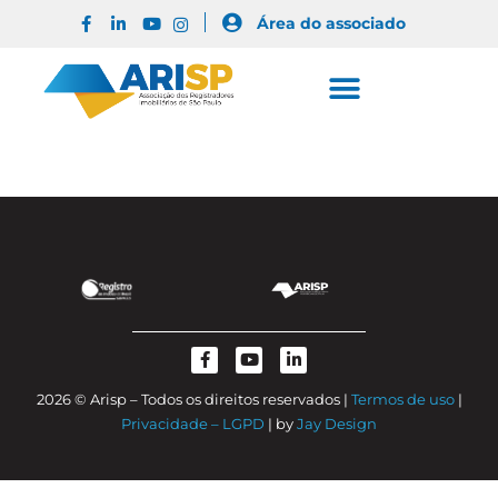
Área do associado
2026 © Arisp – Todos os direitos reservados |
Termos de uso
|
Privacidade – LGPD
| by
Jay Design