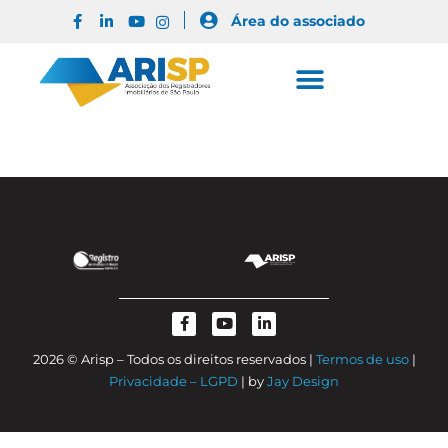
Área do associado
2026 © Arisp – Todos os direitos reservados |
Termos de uso
|
Privacidade – LGPD
| by
Jay Design