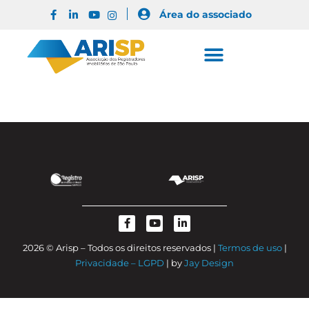
Área do associado
2026 © Arisp – Todos os direitos reservados |
Termos de uso
|
Privacidade – LGPD
| by
Jay Design