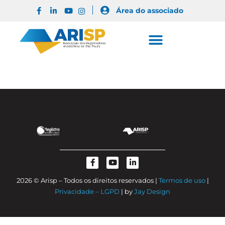
Área do associado
2026 © Arisp – Todos os direitos reservados |
Termos de uso
|
Privacidade – LGPD
| by
Jay Design