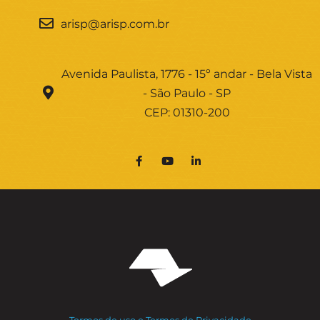
arisp@arisp.com.br
Avenida Paulista, 1776 - 15º andar - Bela Vista
- São Paulo - SP
CEP: 01310-200