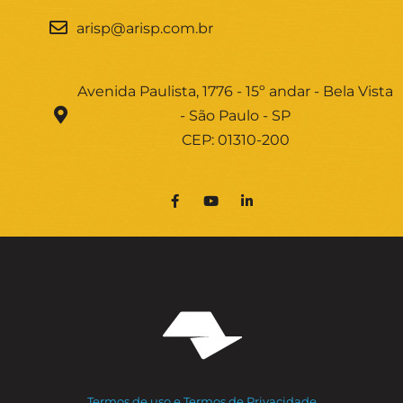
arisp@arisp.com.br
Avenida Paulista, 1776 - 15º andar - Bela Vista
- São Paulo - SP
CEP: 01310-200
Termos de uso e Termos de Privacidade