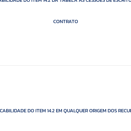
ABILIDADE DO ITEM 14.2 DA TABELA ÀS CESSÕES DE ESCRIT
CONTRATO
CABILIDADE DO ITEM 14.2 EM QUALQUER ORIGEM DOS REC