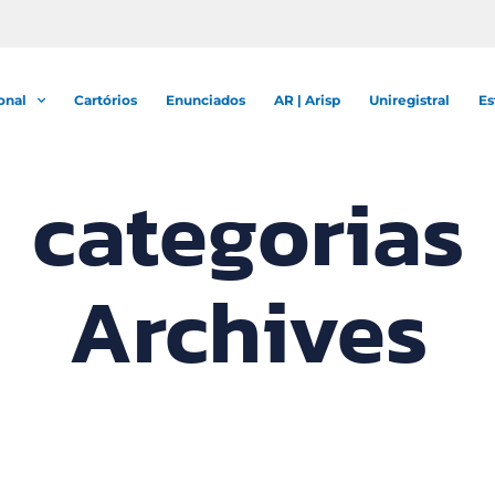
onal
Cartórios
Enunciados
AR | Arisp
Uniregistral
Es
categorias
Archives