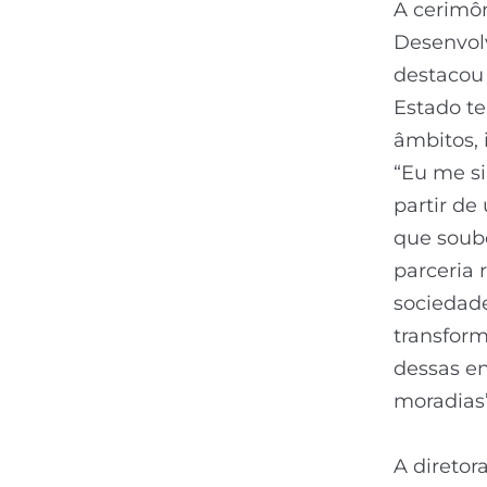
A cerimôn
Desenvol
destacou
Estado te
âmbitos, 
“Eu me s
partir de
que soub
parceria 
sociedade
transform
dessas en
moradias”
A direto