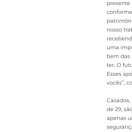
presente 
conforme 
patrimôni
nosso tra
recebendo
uma impo
bem das 
ter. O fu
Esses apa
vocês”, c
Casados, 
de 29, sã
apenas u
segurança