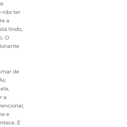
os
 não ter
re a
tá lindo,
o. O
cionante
amar de
As
ela,
r a
vencional,
ha e
ntece. É