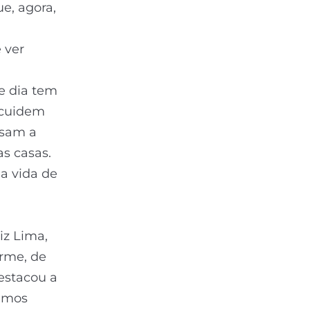
e, agora,
 ver
e dia tem
 cuidem
ssam a
as casas.
a vida de
iz Lima,
erme, de
estacou a
remos