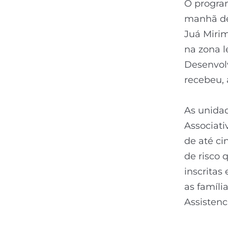
O program
manhã des
Juá Mirim
na zona l
Desenvol
recebeu, 
As unidad
Associati
de até ci
de risco 
inscritas
as famíli
Assistenc