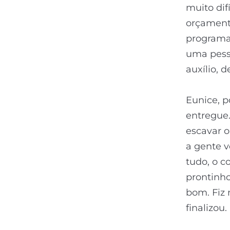
muito dif
orçamento
programa
uma pess
auxílio, 
Eunice, p
entregue
escavar o
a gente v
tudo, o c
prontinho
bom. Fiz 
finalizou.