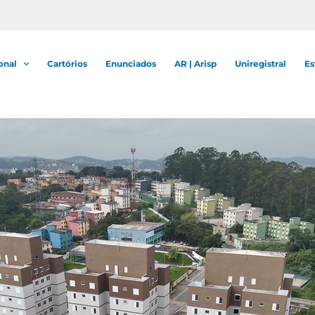
onal
Cartórios
Enunciados
AR | Arisp
Uniregistral
Es