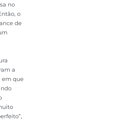
asa no
Então, o
ance de
 um
ura
ram a
ia em que
tando
o
muito
rfeito”,