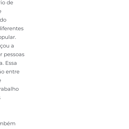
io de
e
 do
iferentes
opular.
eçou a
or pessoas
a. Essa
ão entre
e
rabalho
s
também