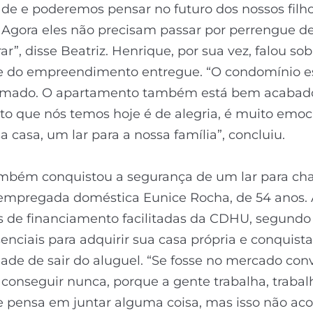
ade e poderemos pensar no futuro dos nossos filh
Agora eles não precisam passar por perrengue de
r”, disse Beatriz. Henrique, por sua vez, falou sob
e do empreendimento entregue. “O condomínio es
mado. O apartamento também está bem acabad
o que nós temos hoje é de alegria, é muito emo
sa casa, um lar para a nossa família”, concluiu.
bém conquistou a segurança de um lar para ch
 empregada doméstica Eunice Rocha, de 54 anos. 
 de financiamento facilitadas da CDHU, segundo 
enciais para adquirir sua casa própria e conquista
dade de sair do aluguel. “Se fosse no mercado con
 conseguir nunca, porque a gente trabalha, trabal
e pensa em juntar alguma coisa, mas isso não aco