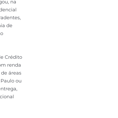
gou, na
dencial
radentes,
hia de
to
e Crédito
com renda
 de áreas
 Paulo ou
entrega,
cional