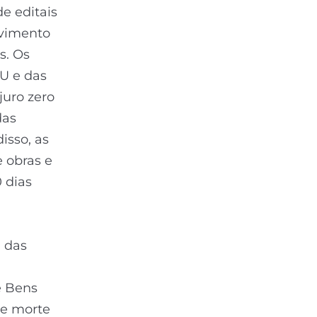
e editais
lvimento
s. Os
HU e das
juro zero
das
isso, as
 obras e
 dias
a das
e Bens
de morte