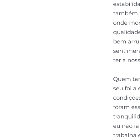
estabilid
também. 
onde mora
qualidad
bem arru
sentiment
ter a nos
Quem tam
seu foi a
condições
foram ess
tranquili
eu não ia
trabalha 