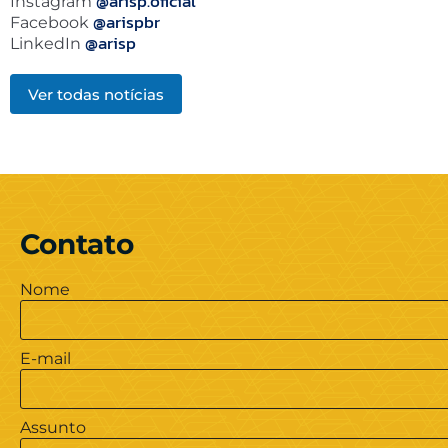
@arisp.oficial
Instagram
@arispbr
Facebook
@arisp
LinkedIn
Ver todas notícias
Contato
Nome
E-mail
Assunto