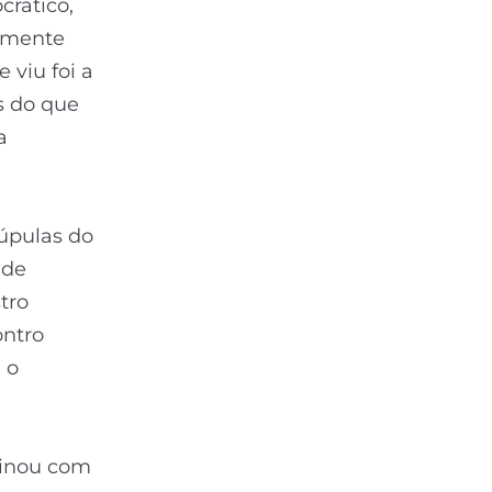
rático,
vamente
 viu foi a
s do que
a
cúpulas do
 de
tro
ontro
 o
minou com