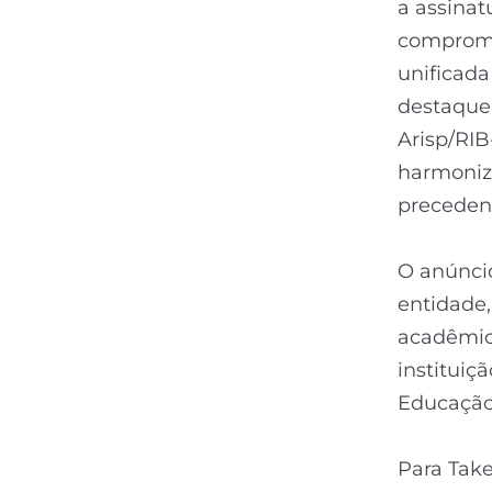
a assinat
compromi
unificada
destaque 
Arisp/RIB
harmoniza
precedent
O anúnci
entidade,
acadêmico
instituiç
Educação
Para Tak