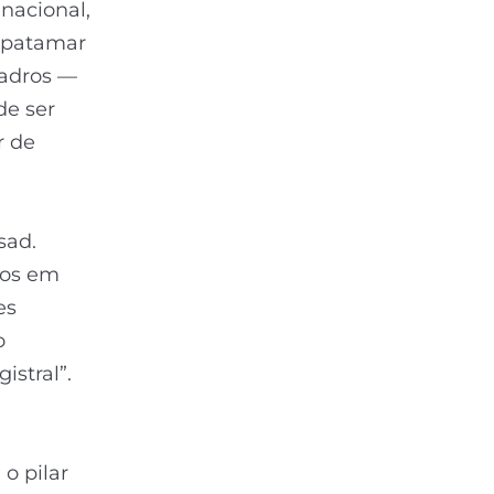
nacional,
 patamar
uadros —
de ser
r de
sad.
cos em
es
o
istral”.
a
o pilar