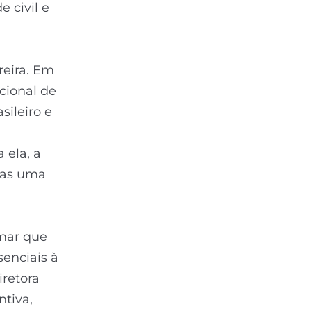
e civil e
reira. Em
cional de
sileiro e
 ela, a
 mas uma
rmar que
senciais à
iretora
ntiva,