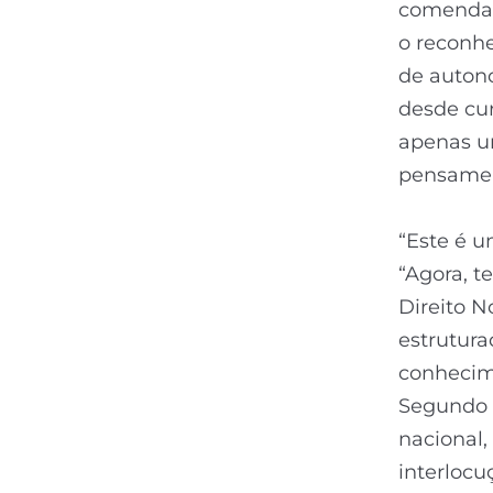
comenda d
o reconh
de auton
desde cur
apenas u
pensament
“Este é u
“Agora, t
Direito N
estrutura
conhecime
Segundo 
nacional,
interlocu