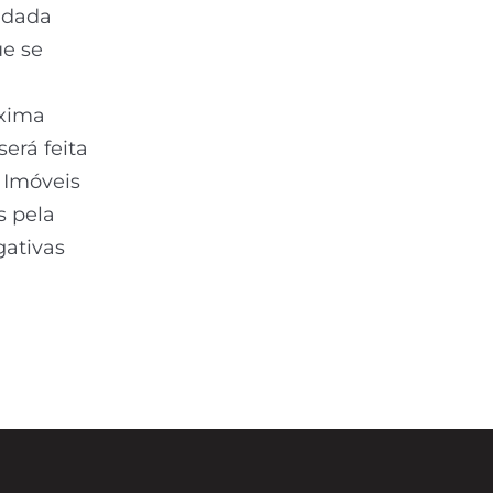
endada
ue se
óxima
erá feita
 Imóveis
s pela
gativas