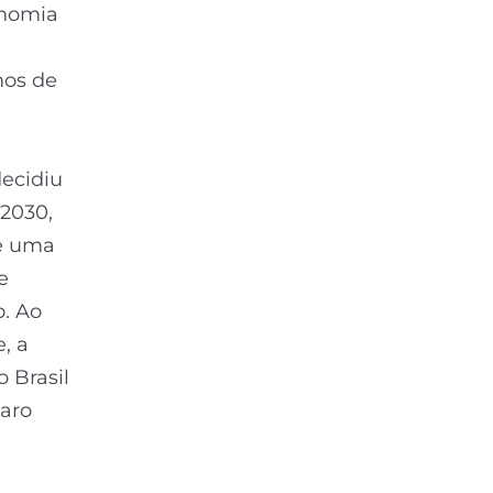
onomia
mos de
ecidiu
 2030,
vê uma
e
o. Ao
, a
o Brasil
aro