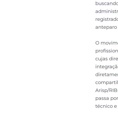
buscando 
administr
registrad
anteparo 
O movime
profissio
cujas dir
integraç
diretamen
compartil
Arisp/RIB
passa po
técnico e