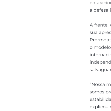
educacion
a defesa 
A frente 
sua apres
Prerrogat
o modelo 
internaci
independê
salvaguar
“Nossa mi
somos pro
estabilid
explicou 