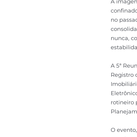
A imagem
confinado
no passad
consolid
nunca, c
estabilid
A 5ª Reun
Registro 
Imobiliár
Eletrônic
rotineiro
Planejame
O evento,