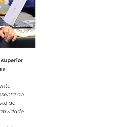
 superior
ia
ento
resenta ao
sta da
atividade