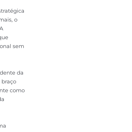
tratégica
mais, o
 A
que
ional sem
idente da
, braço
ente como
da
uma