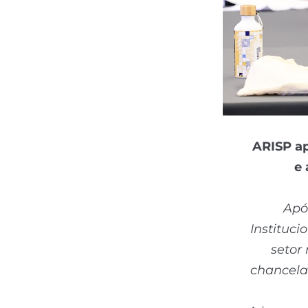
ARISP ap
e
Apó
Instituci
setor
chancela