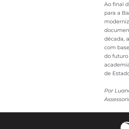
Ao final 
para a Ba
moderniza
document
década, a
com base
do futuro
academia 
de Estado
Por Luan
Assessor