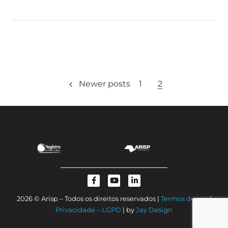
Newer posts
1
2
2026 © Arisp – Todos os direitos reservados |
Termos de uso
|
Privacidade – LGPD
| by
Jay Design