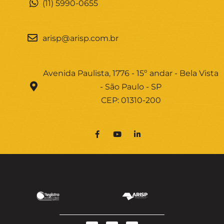
(11) 5990-0655
arisp@arisp.com.br
Avenida Paulista, 1776 - 15º andar - Bela Vista
- São Paulo - SP
CEP: 01310-200