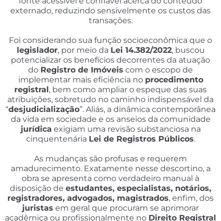
fonte acessível e confiável acerca do conteúdo
externado, reduzindo sensivelmente os custos das
transações.
Foi considerando sua função socioeconômica que o
legislador
, por meio da
Lei 14.382/2022
, buscou
potencializar os benefícios decorrentes da atuação
do
Registro de Imóveis
com o escopo de
implementar mais eficiência no
procedimento
registral
, bem como ampliar o espeque das suas
atribuições, sobretudo no caminho indispensável da
“
desjudicialização
”. Aliás, a dinâmica contemporânea
da vida em sociedade e os anseios da comunidade
jurídica
exigiam uma revisão substanciosa na
cinquentenária
Lei de Registros Públicos
.
As mudanças são profusas e requerem
amadurecimento. Exatamente nesse descortino, a
obra se apresenta como verdadeiro manual à
disposição de
estudantes, especialistas, notários,
registradores, advogados, magistrados
, enfim, dos
juristas
em geral que procuram se aprimorar
acadêmica ou profissionalmente no
Direito Registral